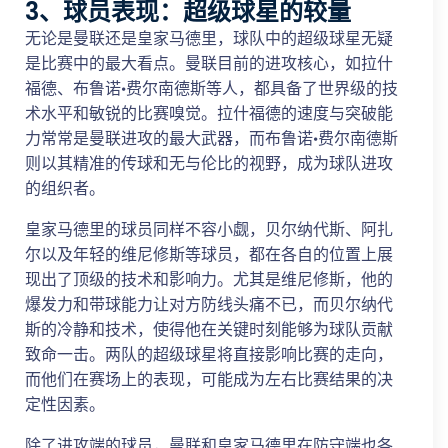
3、球员表现：超级球星的较量
无论是曼联还是皇家马德里，球队中的超级球星无疑
是比赛中的最大看点。曼联目前的进攻核心，如拉什
福德、布鲁诺·费尔南德斯等人，都具备了世界级的技
术水平和敏锐的比赛嗅觉。拉什福德的速度与突破能
力常常是曼联进攻的最大武器，而布鲁诺·费尔南德斯
则以其精准的传球和无与伦比的视野，成为球队进攻
的组织者。
皇家马德里的球员同样不容小觑，贝尔纳代斯、阿扎
尔以及年轻的维尼修斯等球员，都在各自的位置上展
现出了顶级的技术和影响力。尤其是维尼修斯，他的
爆发力和带球能力让对方防线头痛不已，而贝尔纳代
斯的冷静和技术，使得他在关键时刻能够为球队贡献
致命一击。两队的超级球星将直接影响比赛的走向，
而他们在赛场上的表现，可能成为左右比赛结果的决
定性因素。
除了进攻端的球员，曼联和皇家马德里在防守端也各