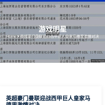
游戏明星
Home
英超豪门曼联迎战西甲巨人皇家马德里激情对决
英超豪门曼联迎战西甲巨人皇家马
德里激情对决