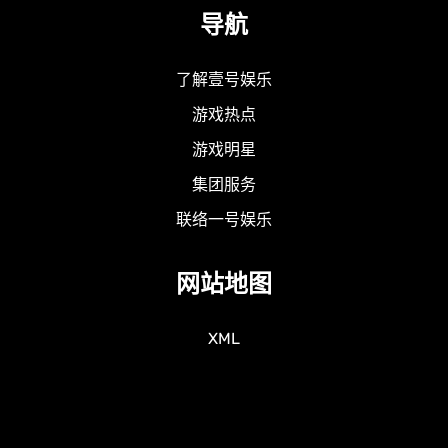
导航
了解壹号娱乐
游戏热点
游戏明星
集团服务
联络一号娱乐
网站地图
XML