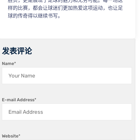
胜负，更是展现了足球的魅力和无穷可能。每一场这
样的比赛，都会让球迷们更加热爱这项运动，也让足
球的传奇得以继续书写。
发表评论
Name
*
E-mail Address
*
Website
*