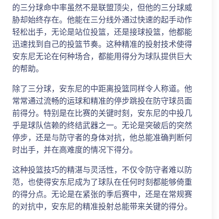
的三分球命中率虽然不是联盟顶尖，但他的三分球威
胁却始终存在。他能在三分线外通过快速的起手动作
轻松出手，无论是站位投篮，还是接球投篮，他都能
迅速找到自己的投篮节奏。这种精准的投射技术使得
安东尼无论在何种场合，都能用得分为球队提供巨大
的帮助。
除了三分球，安东尼的中距离投篮同样令人称道。他
常常通过流畅的运球和精准的停步跳投在防守球员面
前得分。特别是在比赛的关键时刻，安东尼的中投几
乎是球队信赖的终结武器之一。无论是突破后的突然
停步，还是与防守者的身体对抗，他总能准确判断何
时出手，并在高难度的情况下得分。
这种投篮技巧的精湛与灵活性，不仅令防守者难以防
范，也使得安东尼成为了球队在任何时刻都能够倚重
的得分点。无论是在紧张的季后赛中，还是在常规赛
的对抗中，安东尼的精准投射总能带来关键的得分。