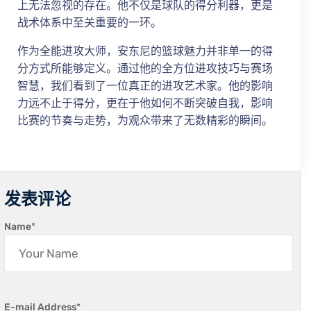
上无法忽视的存在。他不仅是球队的得分利器，更是
战术体系中至关重要的一环。
作为全能进攻大师，安东尼的篮球魅力并非单一的得
分方式所能够定义。通过他的全方位进攻技巧与赛场
智慧，我们看到了一位真正的进攻艺术家。他的影响
力远不止于得分，更在于他如何不断突破自我，影响
比赛的节奏与走势，为观众带来了无数精彩的瞬间。
发表评论
Name
*
E-mail Address
*