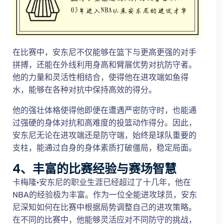
在比赛中，安东尼不仅能够在篮下与更高更强的对手
拼搏，还能在外线利用身高和臂展优势对抗防守者。
他的力量和灵活性相结合，使得他在进攻端如鱼得
水，能够在各种对抗中保持高效的得分。
他的强壮体格使得他即便在遭遇严密防守时，也能通
过强硬的身体对抗和高难度的投篮动作得分。因此，
安东尼无论在进攻端还是防守端，始终是球队重要的
支柱，能通过自身的身体素质打破僵局，稳定局面。
4、丰富的比赛经验与赛场智慧
卡梅隆·安东尼的职业生涯已经超过了十几年，他在
NBA的经验极为丰富。作为一位全能进攻球员，安东
尼深知如何在比赛中根据局势调整自己的进攻策略。
在不同的比赛中，他能够灵活应对不同防守的挑战，