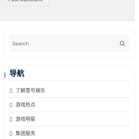
导航
了解壹号娱乐
游戏热点
游戏明星
集团服务