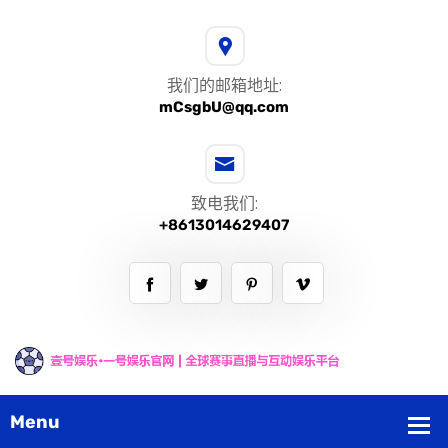
我们的邮箱地址:
mCsgbU@qq.com
致电我们:
+8613014629407