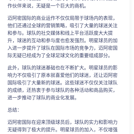
作伙伴来说，无疑是一个巨大的商机。
迈阿密国际的商业运作不仅仅局限于球场内的表现，
他们还通过全球的营销策略，吸引了大量的球迷关注
和参与。球队的社交媒体和线上平台活跃度大大提
升，球迷的互动和参与度也愈发强烈。明星球员的加
入进一步提升了球队在国际市场的竞争力，迈阿密国
际无疑已经成为了全球足球文化的重要组成部分。
此外，球队的球迷基础也在不断扩大。明星球员的影
响力不仅吸引了原本就喜爱他们的球迷，还让迈阿密
国际吸引了大量新的球迷。这些球迷不仅仅关注球队
的成绩，还热衷于参与球队的各种活动和商品购买，
进一步推动了球队的商业化发展。
总结：
迈阿密国际在迎来顶级球员后，球队的实力和影响力
无疑得到了极大的提升。明星球员的加入，不仅增强