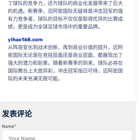
了球队的竞争力，还为球队的商业化发展带来了巨大
的机遇。新赛季，迈阿密国际无疑将是冲击冠军的强
有力竞争者，球队的目标不仅仅是取得优异的比赛成
绩，更是成为全球足球市场中的重要品牌。
yihao168.com
从阵容变化到战术创新，再到商业价值的提升，迈阿
密国际无论是在竞技层面还是商业层面，都展现出了
强大的潜力和前景。随着新赛季的到来，球队必将在
国际舞台上大放异彩，冲击冠军指日可待，迈阿密国
际的未来充满无限可能。
发表评论
Name
*