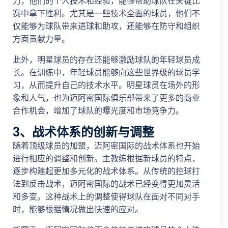
力，他们的个人技术和经验，能够帮助球队在关键比
赛中拿下胜利。尤其是一些技术全面的球员，他们不
仅能够为球队带来进球和助攻，还能够在防守和组织
方面贡献力量。
此外，明星球员的存在还能够激励球队的年轻球员成
长。在训练中，年轻球员能够向这些世界级的球员学
习，从而提升自己的技术水平。明星球员在场外的形
象和人气，也为迈阿密国际俱乐部带来了更多的商业
合作机会，增加了球队的曝光度和市场竞争力。
3、战术体系的创新与调整
随着顶级球员的加盟，迈阿密国际的战术体系也开始
进行相应的调整和创新。主教练根据新球员的特点，
逐步构建起更加多元化的战术体系。从传统的控球打
法到反击战术，迈阿密国际的战术已经变得更加灵活
和多变。这种战术上的调整使得球队在面对不同对手
时，能够根据情况做出快速的应对。