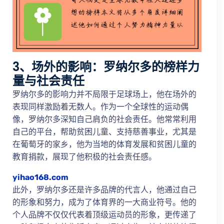
3、场外的影响：罗纳尔多的榜样力
量与社会责任
罗纳尔多的影响力并不局限于足球场上，他在场外的
表现同样激励着无数人。作为一个全球性的运动偶
像，罗纳尔多深知自己肩负的社会责任。他常常利用
自己的平台，帮助贫困儿童、支持慈善事业，尤其是
在葡萄牙的家乡，他为当地的体育发展和贫困儿童的
教育捐款，展现了他积极的社会责任感。
yihao168.com
此外，罗纳尔多还是许多品牌的代言人，他通过自己
的形象和努力，成为了体育界的一大商业符号。他的
个人品牌不仅仅代表着顶级运动员的形象，更传递了