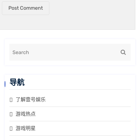
Post Comment
导航
了解壹号娱乐
游戏热点
游戏明星