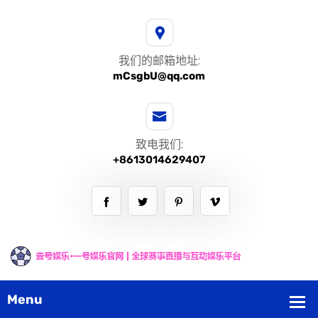
我们的邮箱地址:
mCsgbU@qq.com
致电我们:
+8613014629407