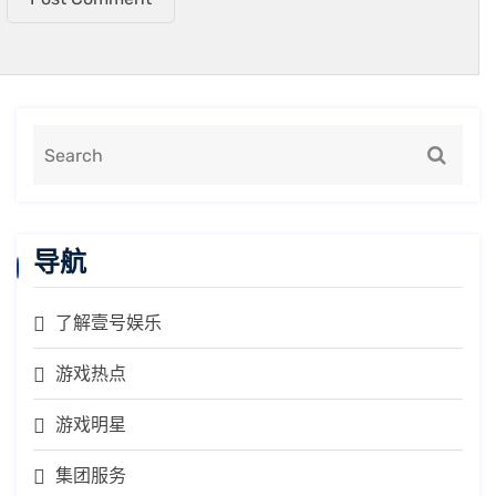
导航
了解壹号娱乐
游戏热点
游戏明星
集团服务