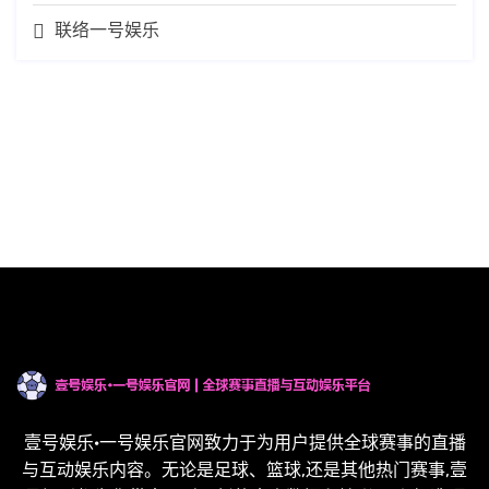
联络一号娱乐
壹号娱乐·一号娱乐官网致力于为用户提供全球赛事的直播
与互动娱乐内容。无论是足球、篮球,还是其他热门赛事,壹