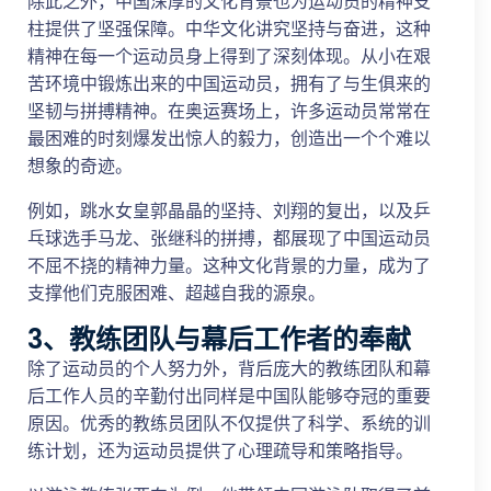
除此之外，中国深厚的文化背景也为运动员的精神支
柱提供了坚强保障。中华文化讲究坚持与奋进，这种
精神在每一个运动员身上得到了深刻体现。从小在艰
苦环境中锻炼出来的中国运动员，拥有了与生俱来的
坚韧与拼搏精神。在奥运赛场上，许多运动员常常在
最困难的时刻爆发出惊人的毅力，创造出一个个难以
想象的奇迹。
例如，跳水女皇郭晶晶的坚持、刘翔的复出，以及乒
乓球选手马龙、张继科的拼搏，都展现了中国运动员
不屈不挠的精神力量。这种文化背景的力量，成为了
支撑他们克服困难、超越自我的源泉。
3、教练团队与幕后工作者的奉献
除了运动员的个人努力外，背后庞大的教练团队和幕
后工作人员的辛勤付出同样是中国队能够夺冠的重要
原因。优秀的教练员团队不仅提供了科学、系统的训
练计划，还为运动员提供了心理疏导和策略指导。